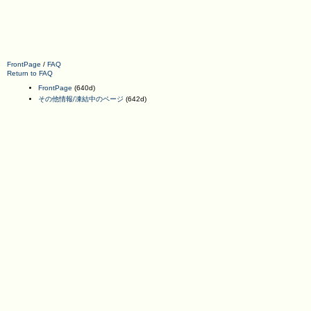
FrontPage
/
FAQ
Return to FAQ
FrontPage
(640d)
その他情報/凍結中のページ
(642d)