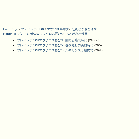
FrontPage
/
プレイレポ
/
GS
/
マウソロス再び
/
7_あとがきと考察
Return to プレイレポ/GS/マウソロス再び/7_あとがきと考察
プレイレポ/GS/マウソロス再び/1_開拓と暗黒時代
(2653d)
プレイレポ/GS/マウソロス再び/2_巻き返しの英雄時代
(2652d)
プレイレポ/GS/マウソロス再び/3_ルネサンスと植民地
(2640d)