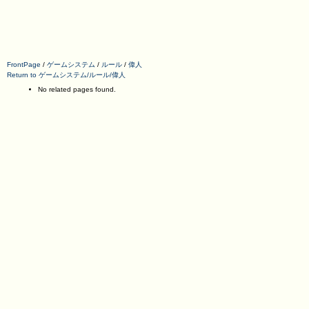
FrontPage
/
ゲームシステム
/
ルール
/
偉人
Return to ゲームシステム/ルール/偉人
No related pages found.