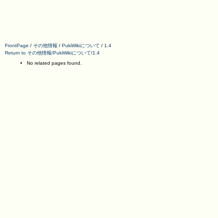
FrontPage
/
その他情報
/
PukiWikiについて
/
1.4
Return to その他情報/PukiWikiについて/1.4
No related pages found.