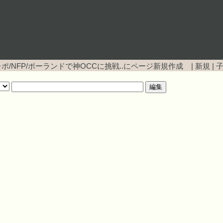
ポ/NFP/ポーランドで神OCCに挑戦..にページ新規作成 |
新規
|