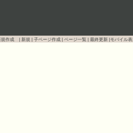
新規作成 |
新規
|
子ページ作成
|
ページ一覧
|
最終更新
|
モバイル表