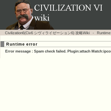
Civilization6(Civ6 シヴィライゼーション6) 攻略Wiki
-
Runtime
Runtime error
Error message : Spam check failed. Plugin:attach Match:ipco