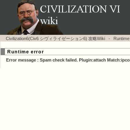
Civilization6(Civ6 シヴィライゼーション6) 攻略Wiki
-
Runtime
Runtime error
Error message : Spam check failed. Plugin:attach Match:ipco