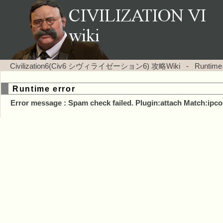
Civilization6(Civ6 シヴィライゼーション6) 攻略Wiki
-
Runtime
Runtime error
Error message : Spam check failed. Plugin:attach Match:ipco