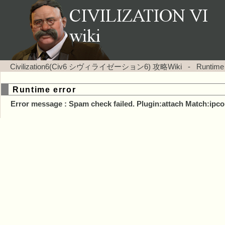
Civilization6(Civ6 シヴィライゼーション6) 攻略Wiki
-
Runtime
Runtime error
Error message : Spam check failed. Plugin:attach Match:ipco