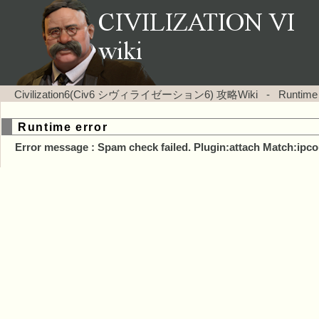
Civilization6(Civ6 シヴィライゼーション6) 攻略Wiki
-
Runtime
Runtime error
Error message : Spam check failed. Plugin:attach Match:ipco