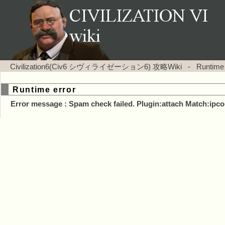
Civilization6(Civ6 シヴィライゼーション6) 攻略Wiki
-
Runtime
Runtime error
Error message : Spam check failed. Plugin:attach Match:ipco