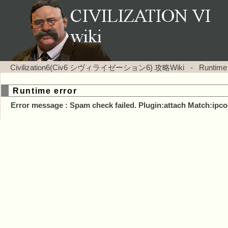
Civilization6(Civ6 シヴィライゼーション6) 攻略Wiki
-
Runtime
Runtime error
Error message : Spam check failed. Plugin:attach Match:ipco