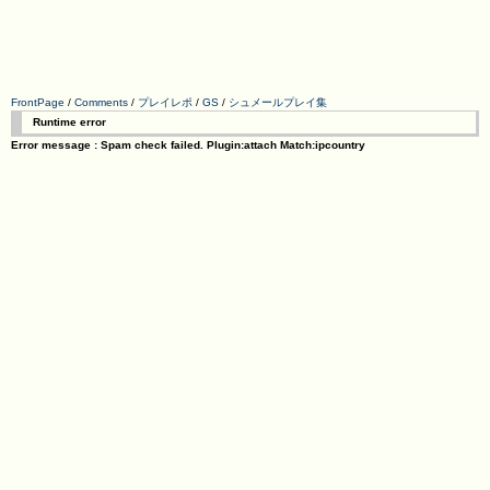
FrontPage
/
Comments
/
プレイレポ
/
GS
/
シュメールプレイ集
Runtime error
Error message : Spam check failed. Plugin:attach Match:ipcountry