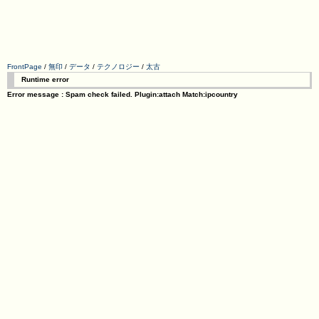
FrontPage
/
無印
/
データ
/
テクノロジー
/
太古
Runtime error
Error message : Spam check failed. Plugin:attach Match:ipcountry