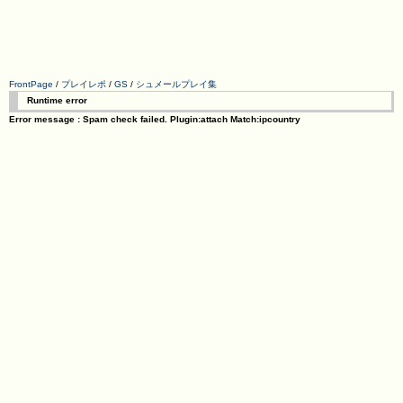
FrontPage
/
プレイレポ
/
GS
/
シュメールプレイ集
Runtime error
Error message : Spam check failed. Plugin:attach Match:ipcountry