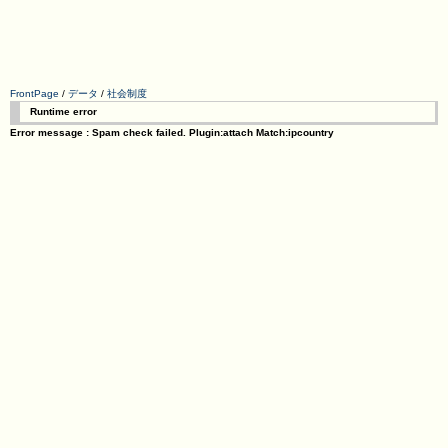
FrontPage
/
データ
/
社会制度
Runtime error
Error message : Spam check failed. Plugin:attach Match:ipcountry