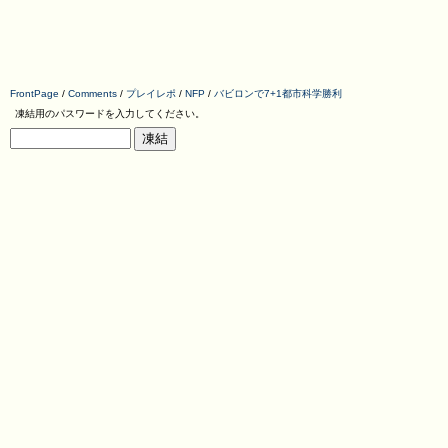
FrontPage
/
Comments
/
プレイレポ
/
NFP
/
バビロンで7+1都市科学勝利
凍結用のパスワードを入力してください。