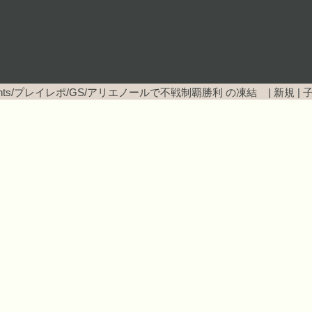
ents/プレイレポ/GS/アリエノールで不戦制覇勝利
の凍結 |
新規
|