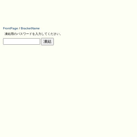
FrontPage
/
BracketName
凍結用のパスワードを入力してください。