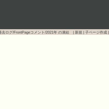
去ログ/FrontPageコメント/2021年
の凍結 |
新規
|
子ページ作成