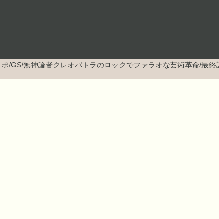
ポ/GS/無神論者クレオパトラのロックでファラオな芸術革命/最終