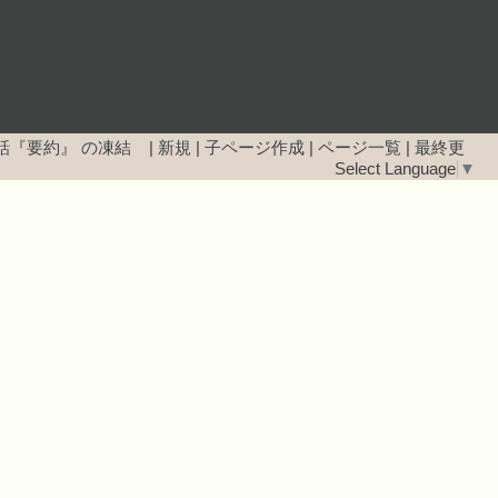
話『要約』
の凍結 |
新規
|
子ページ作成
|
ページ一覧
|
最終更
Select Language
▼