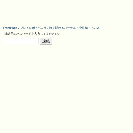
FrontPage
/
プレイレポ
/
バニラ
/
時を駆けるハーラル・中世編
/
その２
凍結用のパスワードを入力してください。