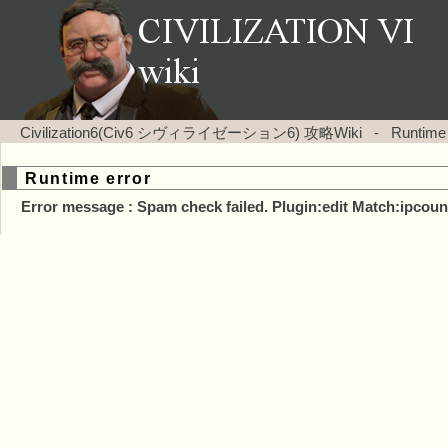
Civilization6(Civ6 シヴィライゼーション6) 攻略Wiki
-
Runtime
Runtime error
Error message : Spam check failed. Plugin:edit Match:ipcoun