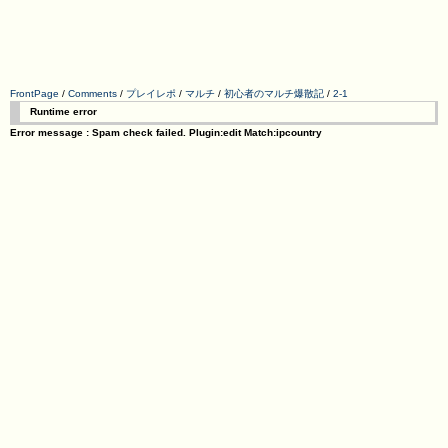
FrontPage
/
Comments
/
プレイレポ
/
マルチ
/
初心者のマルチ爆散記
/
2-1
Runtime error
Error message : Spam check failed. Plugin:edit Match:ipcountry