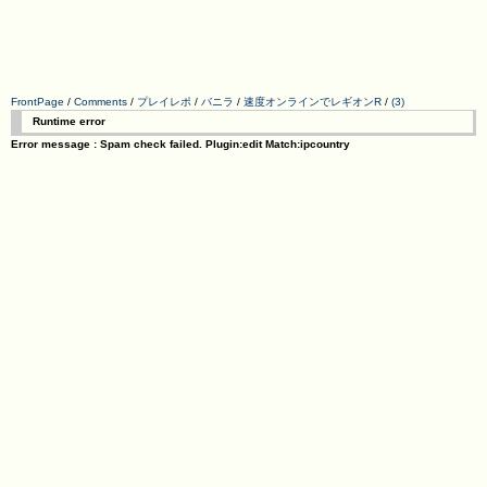
FrontPage
/
Comments
/
プレイレポ
/
バニラ
/
速度オンラインでレギオンR
/
(3)
Runtime error
Error message : Spam check failed. Plugin:edit Match:ipcountry