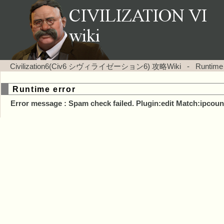
Civilization6(Civ6 シヴィライゼーション6) 攻略Wiki
-
Runtime
Runtime error
Error message : Spam check failed. Plugin:edit Match:ipcoun