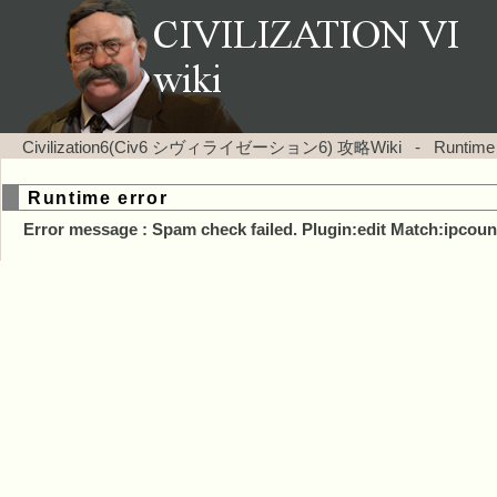
Civilization6(Civ6 シヴィライゼーション6) 攻略Wiki
-
Runtime
Runtime error
Error message : Spam check failed. Plugin:edit Match:ipcoun