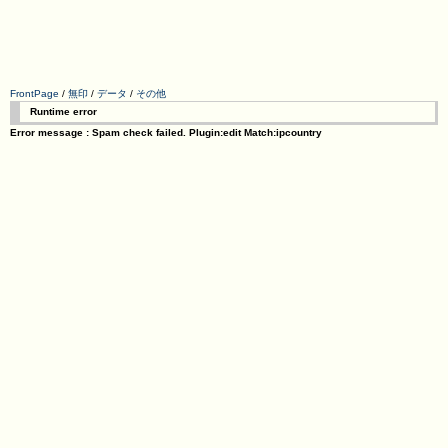
FrontPage
/
無印
/
データ
/
その他
Runtime error
Error message : Spam check failed. Plugin:edit Match:ipcountry