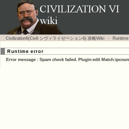
Civilization6(Civ6 シヴィライゼーション6) 攻略Wiki
-
Runtime
Runtime error
Error message : Spam check failed. Plugin:edit Match:ipcoun