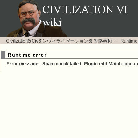
Civilization6(Civ6 シヴィライゼーション6) 攻略Wiki
-
Runtime
Runtime error
Error message : Spam check failed. Plugin:edit Match:ipcoun