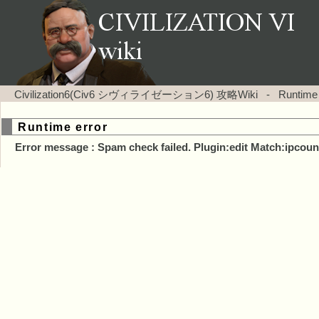
Civilization6(Civ6 シヴィライゼーション6) 攻略Wiki
-
Runtime
Runtime error
Error message : Spam check failed. Plugin:edit Match:ipcoun