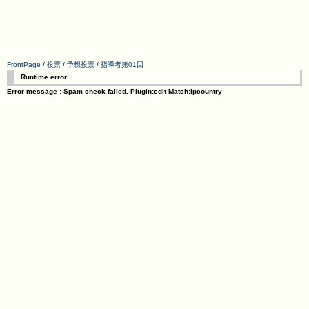
FrontPage
/
投票
/
予想投票
/
指導者第01回
Runtime error
Error message : Spam check failed. Plugin:edit Match:ipcountry