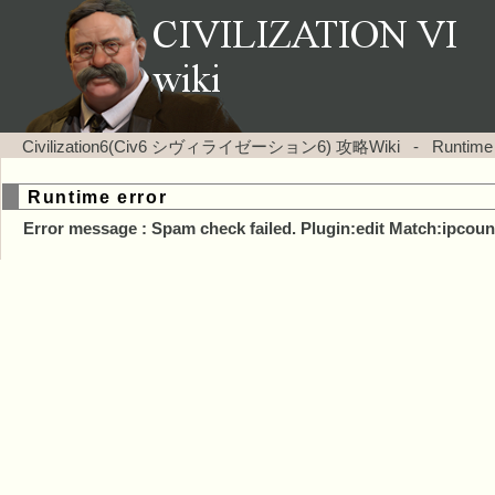
Civilization6(Civ6 シヴィライゼーション6) 攻略Wiki
-
Runtime
Runtime error
Error message : Spam check failed. Plugin:edit Match:ipcoun