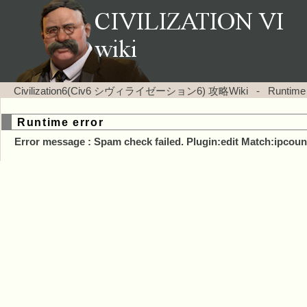
Civilization6(Civ6 シヴィライゼーション6) 攻略Wiki
-
Runtime
Runtime error
Error message : Spam check failed. Plugin:edit Match:ipcoun