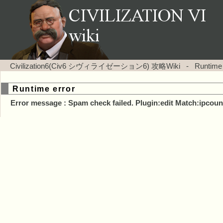
Civilization6(Civ6 シヴィライゼーション6) 攻略Wiki
-
Runtime
Runtime error
Error message : Spam check failed. Plugin:edit Match:ipcoun