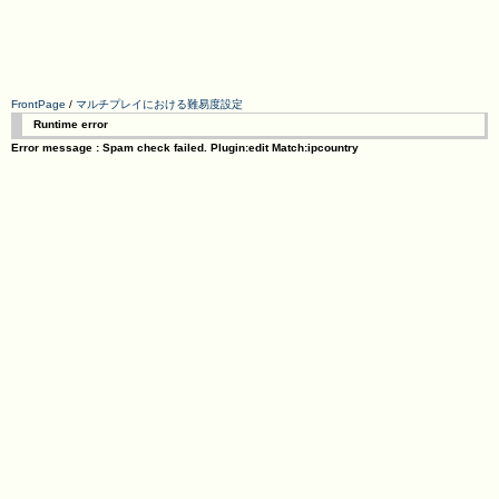
FrontPage
/
マルチプレイにおける難易度設定
Runtime error
Error message : Spam check failed. Plugin:edit Match:ipcountry