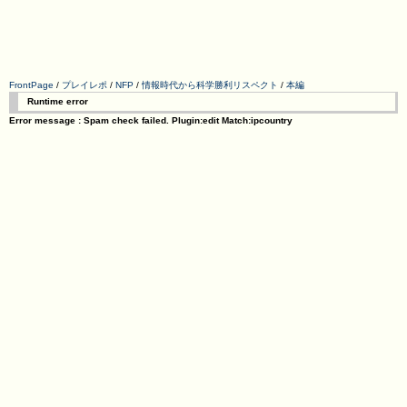
FrontPage
/
プレイレポ
/
NFP
/
情報時代から科学勝利リスペクト
/
本編
Runtime error
Error message : Spam check failed. Plugin:edit Match:ipcountry