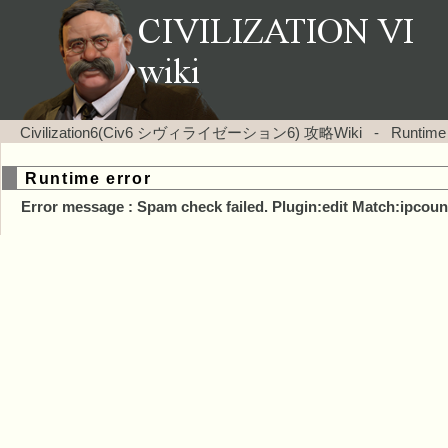
Civilization6(Civ6 シヴィライゼーション6) 攻略Wiki
-
Runtime
Runtime error
Error message : Spam check failed. Plugin:edit Match:ipcoun