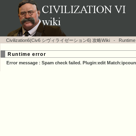
Civilization6(Civ6 シヴィライゼーション6) 攻略Wiki
-
Runtime
Runtime error
Error message : Spam check failed. Plugin:edit Match:ipcoun