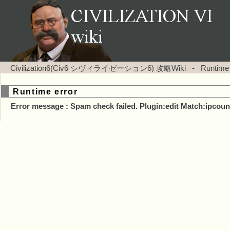
Civilization6(Civ6 シヴィライゼーション6) 攻略Wiki
-
Runtime
Runtime error
Error message : Spam check failed. Plugin:edit Match:ipcoun