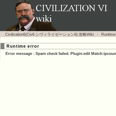
Civilization6(Civ6 シヴィライゼーション6) 攻略Wiki
-
Runtime
Runtime error
Error message : Spam check failed. Plugin:edit Match:ipcoun