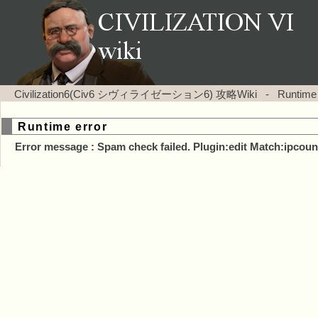
Civilization6(Civ6 シヴィライゼーション6) 攻略Wiki
-
Runtime
Runtime error
Error message : Spam check failed. Plugin:edit Match:ipcoun