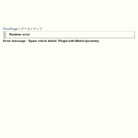
FrontPage
/
データ
/
マップ
Runtime error
Error message : Spam check failed. Plugin:edit Match:ipcountry