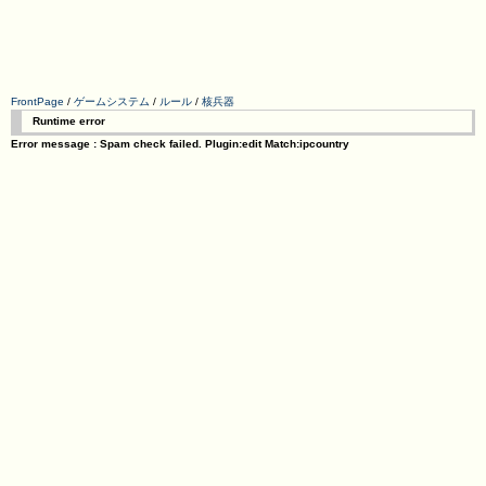
FrontPage
/
ゲームシステム
/
ルール
/
核兵器
Runtime error
Error message : Spam check failed. Plugin:edit Match:ipcountry