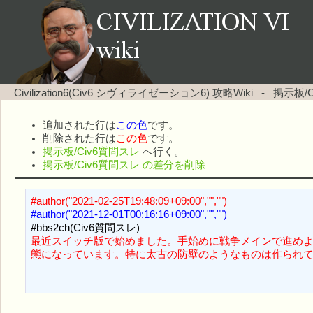
Civilization6(Civ6 シヴィライゼーション6) 攻略Wiki
-
掲示板/
追加された行は
この色
です。
削除された行は
この色
です。
掲示板/Civ6質問スレ
へ行く。
掲示板/Civ6質問スレ の差分を削除
#author("2021-02-25T19:48:09+09:00","","")
#author("2021-12-01T00:16:16+09:00","","")
最近スイッチ版で始めました。手始めに戦争メインで進め
態になっています。特に太古の防壁のようなものは作られ