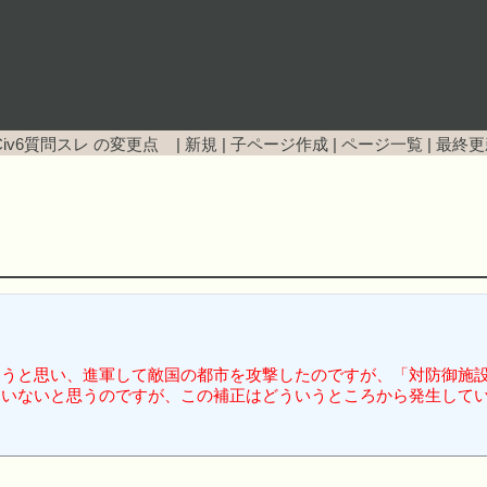
Civ6質問スレ
の変更点 |
新規
|
子ページ作成
|
ページ一覧
|
最終更
ようと思い、進軍して敵国の都市を攻撃したのですが、「対防御施
ていないと思うのですが、この補正はどういうところから発生して