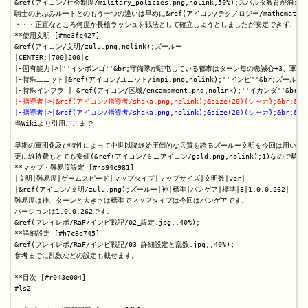
&ref(アイコン/社会制度/military_policies.png,nolink,50%);スパ
騎士のあぶみルートとのもう一つの違いは早めに&ref(アイコン/テクノロジー/mathematic
・・・正直なところ何度か長槍ラッシュを戦法として確立しようとしましたが安定できず、やむ
**使用文明 [#me3fc427]

&ref(アイコン/文明/zulu.png,nolink);ズールー

|CENTER:|700|200|c

|~固有能力|>|''イシボンゴ''&br;守備隊が駐屯している都市はターン毎の忠誠心+3、
|~特殊ユニット|&ref(アイコン/ユニット/impi.png,nolink);''インピ''&br;ズ
|~指導者|>|&ref(アイコン/指導者/shaka.png,nolink);&size(20){シ
|~指導者|>|&ref(アイコン/指導者/shaka.png,nolink);&size(20){シ
当Wikiより引用ここまで

早期の軍団化及び特性によって中世以降終始圧倒的な兵質を誇るズールー文明を今回は用いります。長槍兵のUU
更に維持費もとても安価(&ref(アイコン/ミニアイコン/gold.png,nolink);1
**マップ・難易度設定 [#nb94c981]

|文明|難易度|ゲームスピード|マップタイプ|マップサイズ|文明数|ver|

|&ref(アイコン/文明/zulu.png);ズールー|神|標準|パンゲア|標準|8|1.0.0.262|

難易度は神、ターンと大きさは標準でマップタイプは今回はパンゲアです。

バージョンは1.0.0.262です。

&ref(プレイレポ/RaF/インピ戦記/02_設定.jpg,,40%);

**詳細設定 [#h7c3d745]

&ref(プレイレポ/RaF/インピ戦記/03_詳細設定と乱数.jpg,,40%);

参考までに乱数などの設定も載せます。

**目次 [#r043e004]

#ls2
