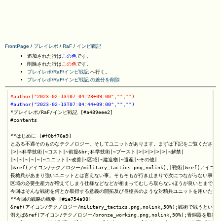
FrontPage
/
プレイレポ
/
RaF
/
インピ戦記
追加された行は
この色
です。
削除された行は
この色
です。
プレイレポ/RaF/インピ戦記
へ行く。
プレイレポ/RaF/インピ戦記 の差分を削除
#author("2023-02-13T07:04:23+09:00","","")
#author("2023-02-13T07:04:44+09:00","","")
*プレイレポ/RaF/インピ戦記 [#a489eee2]

#contents

**はじめに [#f0bf76a9]

とある不遇そのものなテクノロジー、そしてユニットがあります。まずは下記をご覧ください。
|>|~科学技術|~コスト|~前提&br;科学技術|~ブースト|>|>|>|>|>|~解禁|

|~|~|~|~|~|~ユニット|~改善|~区域|~建造物|~遺産|~その他|

|&ref(アイコン/テクノロジー/military_tactics.png,nolink);|戦術|&ref(アイコン/
長槍兵があまり強いユニットとは言えない事。そもそもが行き止まりで次につながらない事。遺
区域の必要生産力が増えてしまう仕様などなどが相まってむしろ取らないほうが良いとまでされ
今回はそんな戦術を何とか取得する意義の開拓及び長槍兵のような対騎兵ユニットを用いた戦い
**今回の戦略の概要 [#ie754a98]

&ref(アイコン/テクノロジー/military_tactics.png,nolink,50%);
例えば&ref(アイコン/テクノロジー/bronze_working.png,nolink,50%);青銅器を