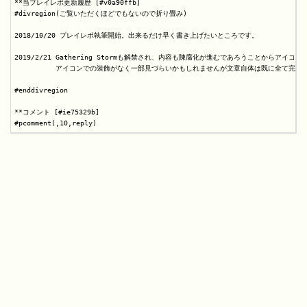
**当プレイレポ更新履歴 [#v0a90ffb]

#divregion(ご覧いただくほどでもないので折り畳み)

2018/10/20 プレイレポ執筆開始。出来るだけ早く書き上げたいところです。

2019/2/21 Gathering Stormも解禁され、内容も陳腐化が進むであろうことからアイコン
          アイコンでの装飾がなく一部見づらいかもしれませんが文章自体は既に全て完成し
#enddivregion

**コメント [#ie75329b]
