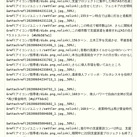
&ref(アイコン/指導者/dido.png,nolink);支援プロジェクトに集中した時のAIの
&ref(アイコン/ユニット/settler.png,nolink);お任せください、フェニキア
&attachref(20200604231110_1.jpg,,50%);

&ref(アイコン/ユニット/settler.png,nolink);155ターン時点では港に灯台と
&attachref(20200604231128_1.jpg,,50%);

&ref(アイコン/ユニット/settler.png,nolink);この時点で都市数は14、さらに
&ref(アイコン/指導者/dido.png,nolink);この都市数で支援派遣を連発すればAIの生
*ラストスパート [#b9b587e1]

&ref(アイコン/指導者/dido.png,nolink);156ターン、土木工学を完成させ、早速首
&attachref(20200604231436_1.jpg,,50%);

&ref(アイコン/ユニット/settler.png,nolink);首都の浅瀬タイルから
&ref(アイコン/指導者/dido.png,nolink);本当は垂直統合マグナスの方が
&attachref(20200604231702_1.jpg,,50%);

&ref(アイコン/指導者/dido.png,nolink);さらに偉人市場を覗いてみたところ

&attachref(20200604233843_1.jpg,,50%);

&ref(アイコン/指導者/dido.png,nolink);遺産偉人フィリッポ・ブルネレスキを信仰力
&attachref(20200604234713_1.jpg,,50%);

&attachref(20200604234732_1.jpg,,50%);

&ref(アイコン/指導者/dido.png,nolink);160ターン、偉人パワーで自由の女神が完
*再び黄金時代 [#q1ff3dc6]

&attachref(20200605002602_1.jpg,,50%);

&ref(アイコン/ユニット/settler.png,nolink);168ターン、産業時代は再
&attachref(20200605004608_1.jpg,,50%);

&attachref(20200605004601_1.jpg,,50%);

&ref(アイコン/ユニット/settler.png,nolink);進行中の支援要請コンペ2件は、支
&ref(アイコン/指導者/dido.png,nolink);期間中に22回支援派遣プロジェ