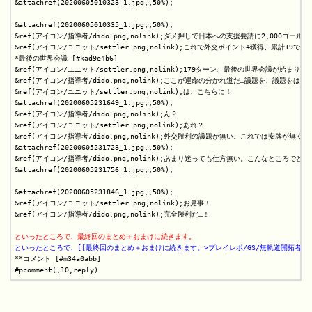
&attachref(20200605010323_1.jpg,,50%);

&attachref(20200605010335_1.jpg,,50%);

&ref(アイコン/指導者/dido.png,nolink);ダメ押しで日本への支援要請に2,00
&ref(アイコン/ユニット/settler.png,nolink);これで外交ポイント4獲得、累
*最後の世界会議 [#kad9e4b6]

&ref(アイコン/ユニット/settler.png,nolink);179ターン、最後の世界会議が始まりまし
&ref(アイコン/指導者/dido.png,nolink);ここが運命の分かれ道だ…議題を、議題をはよ
&ref(アイコン/ユニット/settler.png,nolink);は、こちらに！

&attachref(20200605231649_1.jpg,,50%);

&ref(アイコン/指導者/dido.png,nolink);ん？

&ref(アイコン/ユニット/settler.png,nolink);あれ？

&ref(アイコン/指導者/dido.png,nolink);外交勝利の議題が無い。これでは安
&attachref(20200605231723_1.jpg,,50%);

&ref(アイコン/指導者/dido.png,nolink);あまり迷っても仕方無い。こんなところでどう
&attachref(20200605231756_1.jpg,,50%);

&attachref(20200605231846_1.jpg,,50%);

&ref(アイコン/ユニット/settler.png,nolink);お見事！

&ref(アイコン/指導者/dido.png,nolink);完全勝利だ…！

といったところで、最終回のまとめ＋おまけに続きます。
といったところで、[[最終回のまとめ＋おまけに続きます。>プレイレポ/GS/無軌道開拓者が
**コメント [#m34a0abb]
