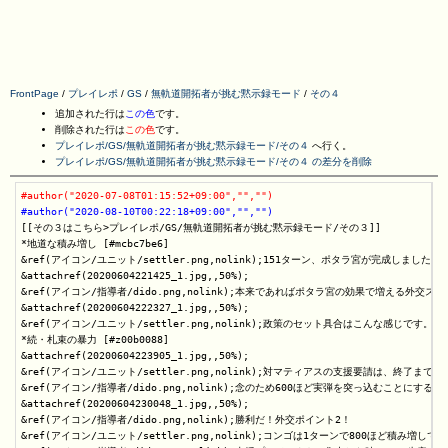
FrontPage
/
プレイレポ
/
GS
/
無軌道開拓者が挑む黙示録モード
/
その４
追加された行は
この色
です。
削除された行は
この色
です。
プレイレポ/GS/無軌道開拓者が挑む黙示録モード/その４
へ行く。
プレイレポ/GS/無軌道開拓者が挑む黙示録モード/その４ の差分を削除
#author("2020-07-08T01:15:52+09:00","","")
#author("2020-08-10T00:22:18+09:00","","")
[[その３はこちら>プレイレポ/GS/無軌道開拓者が挑む黙示録モード/その３]]

*地道な積み増し [#mcbc7be6]

&ref(アイコン/ユニット/settler.png,nolink);151ターン、ポタラ宮が完成しまし
&attachref(20200604221425_1.jpg,,50%);

&ref(アイコン/指導者/dido.png,nolink);本来であればポタラ宮の効果で増
&attachref(20200604222327_1.jpg,,50%);

&ref(アイコン/ユニット/settler.png,nolink);政策のセット具合はこんな感じ
*続・札束の暴力 [#z00b0088]

&attachref(20200604223905_1.jpg,,50%);

&ref(アイコン/ユニット/settler.png,nolink);対マティアスの支援要請は、
&ref(アイコン/指導者/dido.png,nolink);念のため600ほど実弾を突っ込むことにする。
&attachref(20200604230048_1.jpg,,50%);

&ref(アイコン/指導者/dido.png,nolink);勝利だ！外交ポイント2！

&ref(アイコン/ユニット/settler.png,nolink);コンゴは1ターンで800ほ