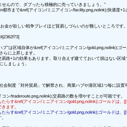
せんので、ダブったら積極的に売っていきましょう。''

&ref(アイコン/ミニアイコン/facility.png,nolink)
お金が欲しい戦争プレイほど貿易しづらいのが難しいところです。
362f73]

36x36);''商業ハブ''は区域自体が&ref(アイコン/ミニアイコン/gold.p
収入はさらに上昇します。

,nolink);交易路+1の効果もあります。取り合えず建てておいて損はない区域
にしましょう。

;''交易路は社会制度「対外貿易」で解禁され、商業ハブや港区域1つ毎に設置可能な&re
);交易路がもたらす&ref(アイコン/ミニアイコン/gold.png,nolink)
ができます。
);交易路がもたらす&ref(アイコン/ミニアイコン/gold.png,nolink)
す。