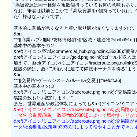
''高級資源は同一種類を複数個持っていても何の意味もありま
なお、筆者は以前どこかで「高級資源をn個持っていれば、4n都市まで
た仕様はないようです。

基本的に関係が悪くなると買い取り額が渋くなりますので、
&br;

***[[商業ハブ>無印/攻略情報/評価/区域・建造物#sbdbd91c]] [#j2
基本中の基本その２

&ref(アイコン/区域/commercial_hub.png,nolink,
&ref(アイコン/ミニアイコン/gold.png,nolink);ゴールド
加えて、&ref(アイコン/ミニアイコン/traderoute.png
建設の際は、必ず''川沿いに建てて隣接ボーナスを得る''よう
&br;

***[[交易路>ゲームシステム/ルール/交易]] [#aefdfca6]

基本中の基本その３

&ref(アイコン/ミニアイコン/traderoute.png,nolink)
易路の数も1つ増加します。''

&ref(アイコン/ミニアイコン/traderoute.png,nolink
ータ/社会制度/体制・政策#tfb39381]]によって増やすこと
&ref(アイコン/ミニアイコン/traderoute.png,nolink
ータ/社会制度/政策#tfb39381]]によって増やすことができま