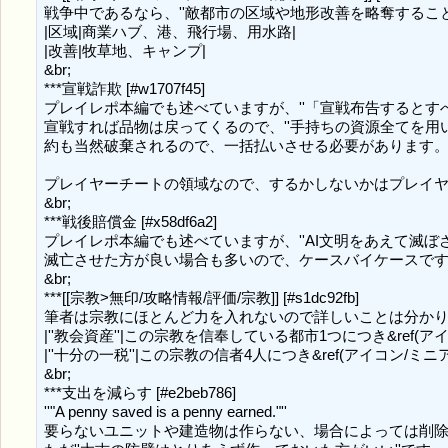
戦争中であるなら、''敵都市の区域や地形改善を略奪することで&ref
|区域|商業ハブ、港、飛行場、用水路|

|改善|牧草地、キャンプ|

&br;

***宣戦詐欺 [#w1707f45]

プレイレポ本編でも述べていますが、''「宣戦布告するとすべ
宣戦すれば品物は戻ってくるので、''手持ちの資源全てを用いて相手の
約も当然破棄されるので、一括払いさせる必要があります。''
プレイヤーチートの領域なので、するかしないかはプレイヤ
&br;

***戦後賠償金 [#x58df6a2]

プレイレポ本編でも述べていますが、''AI文明をあえて滅ぼさ
滅亡させた方が良い場合も多いので、ケースバイケースです
&br;

***[[宗教>無印/攻略情報/評価/宗教]] [#s1dc92fb]

筆者は宗教にほとんど力を入れないので詳しいことは分かりませ
|''教会資産''|この宗教を信奉している都市1つにつき&ref(アイコン/ミ
|''十分の一税''|この宗教の信者4人につき&ref(アイコン/ミニアイコン/
&br;

***支出を減らす [#e2beb786]

''"A penny saved is a penny earned."''

要らないユニットや建造物は作らない、場合によっては削除