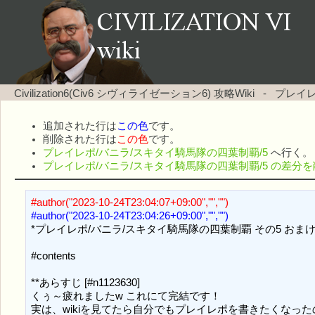
Civilization6(Civ6 シヴィライゼーション6) 攻略Wiki
-
プレイレ
追加された行は
この色
です。
削除された行は
この色
です。
プレイレポ/バニラ/スキタイ騎馬隊の四葉制覇/5
へ行く。
プレイレポ/バニラ/スキタイ騎馬隊の四葉制覇/5 の差分
#author("2023-10-24T23:04:07+09:00","","")
#author("2023-10-24T23:04:26+09:00","","")
*プレイレポ/バニラ/スキタイ騎馬隊の四葉制覇 その5 おまけ [#qb
#contents

**あらすじ [#n1123630]

くぅ～疲れましたw これにて完結です！

実は、wikiを見てたら自分でもプレイレポを書きたくなった