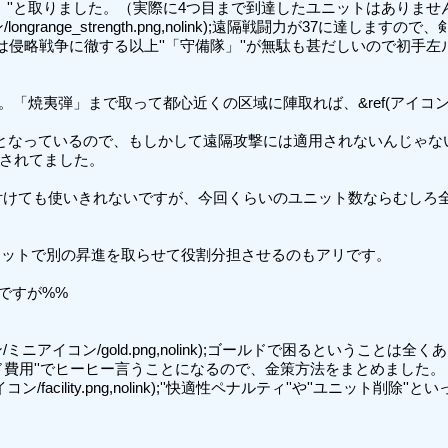
）''と取りました。（実際に4つ目まで到達したユニットはありません
ongrange_strength.png,nolink);遠隔戦闘力が37に達
は侵略戦争に徹する以上''「守備隊」''が無駄も甚だしいので初手左
」まで取って都心近くの区域に陣取れば、&ref(アイコン/ミニアイコン/long
link);戦闘力」となっているので、もしかして遠隔攻撃には適用されないん
も反映されてました。

付けても使いきれないですが、今回くらいのユニット数ならむしろ全員右
ットで別の昇進を取らせて役割分担させるのもアリです。

すが%%

アイコン/gold.png,nolink);ゴールドで困るということは全く
ード費用''でヒーヒー言うことになるので、金策方法をまとめました。

acility.png,nolink);''快適性ペナルティ''や''ユニット