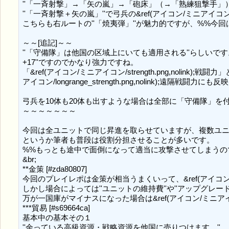
''「一斉射撃」→「矢の嵐」→「砲床」（→「熟練狙撃手」
''「一斉射撃＋矢の嵐」''で弓兵の&ref(アイコン/ミニアイコン/l
こちらも右ルートの''「焼夷弾」''が魅力的ですが、%%今回
～～[追記]～～

''「守備隊」は他国の区域上にいても適用される''らしいです。「焼夷弾
+17''ですのでかなり強力ですね。

「&ref(アイコン/ミニアイコン/strength.png,no
アイコン/longrange_strength.png,nolink);遠隔戦闘力に
弓兵を10体も20体も出すような場合は全部に「守備隊」を
～～～～～～～

今回は全ユニットで同じ昇進を取らせていますが、複数ユニ
というか筆者も普段は役割分担させることが多いです。

%%もっとも途中で面倒になって適当に攻撃させてしまうので
&br;

**金策 [#zda80807]

今回のプレイレポは金策が相当うまくいって、&ref(アイコン/ミニ
しかし場合によっては''ユニットの維持費''や''アップグレ
万が一国庫がマイナスになった場合は&ref(アイコン/ミニアイコン/f
***貿易 [#s69664ca]

基本中の基本その１

''余っている高級資源・戦略資源を他国に売りつけます。''
