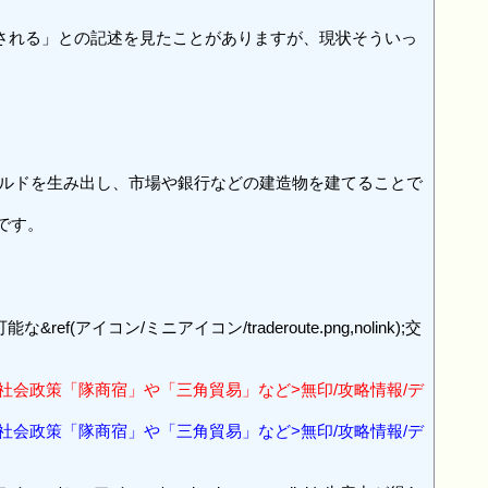
;快適度+1される」との記述を見たことがありますが、現状そういっ


ng,nolink);ゴールドを生み出し、市場や銀行などの建造物を建てることで
です。

f(アイコン/ミニアイコン/traderoute.png,nolink);交
;ゴールドは、[[社会政策「隊商宿」や「三角貿易」など>無印/攻略情報/デ
;ゴールドは、[[社会政策「隊商宿」や「三角貿易」など>無印/攻略情報/デ