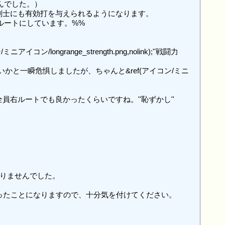
でした。）

しますので、剣士にも有効打を与えられるようになります。

ルートにしています。%%

range_strength.png,nolink);''戦闘力
じゃないかと一瞬危惧しましたが、ちゃんと&ref(アイコン/ミニ
ルートでも良かったくらいですね。''恥ずかし''

ありませんでした。

削除''といったことになりますので、十分気を付けてください。
