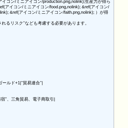
(アイコン/ミニアイコン/production.png,nolink);生産力が得ら
ン/ミニアイコン/food.png,nolink); &ref(アイコン/
ink); &ref(アイコン/ミニアイコン/faith.png,nolink); ）が得
れるリスク''なども考慮する必要があります。

ールド+1|''貿易連合''|

''隊商宿''、三角貿易、電子商取引|
