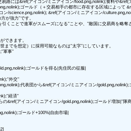
;交易路には&ref(アイコン/ミニアイコン/food.png,nolink);食料や&ref
ng,nolink);ゴールド（＋交易相手の都市に存在する区域によって &ref(アイコ
/science.png,nolink); &ref(アイコン/ミニアイコン/culture.png,nol
方が強力''です。

引くことで進軍がスムーズになる''ことや、''敵国に交易商を略奪さ
ができます。

でを想定）に採用可能なものは''太字''にしています。

''軍事''

ng,nolink);ゴールドを得る|先住民の征服|

);''外交''

nolink);代表団から&ref(アイコン/ミニアイコン/gold.png,nolink);ゴ
);''経済''

交易路からの&ref(アイコン/ミニアイコン/gold.png,nolink);ゴールド増加|
olink);ゴールド+100%|自由市場|

]
