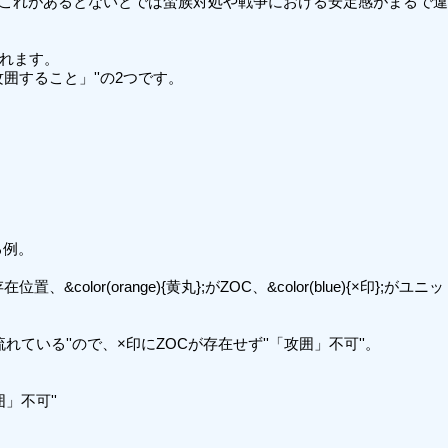
す。これがあるとないとでは蛮族対処や戦争における安定感がまるで違
訳されます。

囲すること」''の2つです。

例。

位置、&color(orange){黄丸};がZOC、&color(blue){×印}
れている''ので、×印にZOCが存在せず''「攻囲」不可''。

不可''
