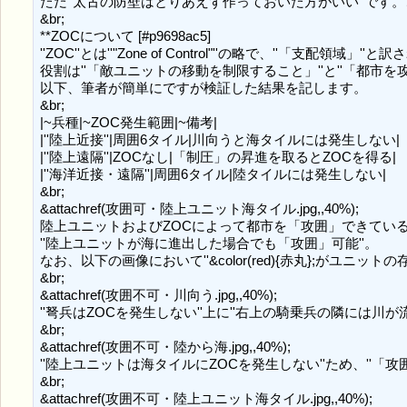
ただ''太古の防壁はとりあえず作っておいた方がいい''で
&br;

**ZOCについて [#p9698ac5]

''ZOC''とは''"Zone of Control"''の略で、''「支配領域」''と
役割は''「敵ユニットの移動を制限すること」''と''「都市を攻
以下、筆者が簡単にですが検証した結果を記します。

&br;

|~兵種|~ZOC発生範囲|~備考|

|''陸上近接''|周囲6タイル|川向うと海タイルには発生しない|

|''陸上遠隔''|ZOCなし|「制圧」の昇進を取るとZOCを得る|

|''海洋近接・遠隔''|周囲6タイル|陸タイルには発生しない|

&br;

&attachref(攻囲可・陸上ユニット海タイル.jpg,,40%);

陸上ユニットおよびZOCによって都市を「攻囲」できている
''陸上ユニットが海に進出した場合でも「攻囲」可能''。

なお、以下の画像において''&color(red){赤丸};がユニットの存在
&br;

&attachref(攻囲不可・川向う.jpg,,40%);

''弩兵はZOCを発生しない''上に''右上の騎乗兵の隣には川が流
&br;

&attachref(攻囲不可・陸から海.jpg,,40%);

''陸上ユニットは海タイルにZOCを発生しない''ため、''「攻囲」
&br;

&attachref(攻囲不可・陸上ユニット海タイル.jpg,,40%);
