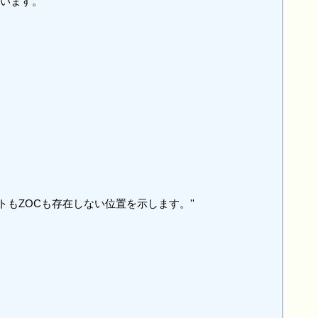
います。

;がユニットもZOCも存在しない位置を示します。''
