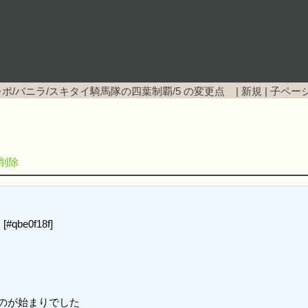
ポ/バニラ/スキタイ騎馬隊の四葉制覇/5
の変更点 |
新規
|
子ペー
を削除
e0f18f]

のが始まりでした
