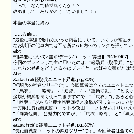
「って、なんで騎乗兵くんが！？

改めまして、ありがとうございました！」

本当の本当に終わ

……る前に、

''最後に本編で触れなかった内容について、いくつか補足をしま
なお以下の記事内では至る所にwiki内へのリンクを張ってい
&br;

**[[昇進について>無印/データ/ユニット/昇進]] [#f43e7d07]

今回のプレイレポで主に用いたのは、''軽騎兵（騎乗兵）''と
これらの昇進をどうとるかはプレイヤーの好み次第だとは思
&br;

&attachref(軽騎兵ユニット昇進.jpg,,80%);

''軽騎兵の昇進ツリー''です。今回筆者は全てのユニットにつ
''「馬衣」→「略奪」→「追跡」（→「護衛移動」）''と取
蛮族が槍兵を良く使ってきますので、''「馬衣」''はあると心
''「略奪」''があると農場略奪回復と攻撃が同じターンにで
一方敵に長距離戦闘ユニットや攻囲ユニットがあまりいないので、
''「両翼包囲」''は魅力的ですが、''「馬衣＋略奪」''と''
&br;

&attachref(長距離ユニット昇進.jpg,,80%);

''長距離戦闘ユニットの昇進ツリー''です。今回筆者は全ての