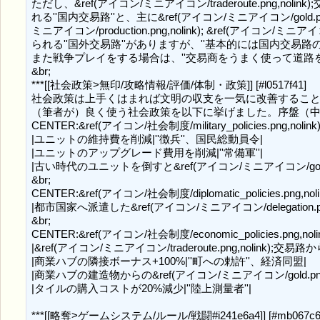
ただし、&ref(アイコン/ミニアイコン/traderoute.png,nolink)
れる''国内交易路''と、主に&ref(アイコン/ミニアイコン/gold.p
ミニアイコン/production.png,nolink); &ref(アイコン/ミニアイコン
られる''国外交易路''がありますが、''基本的には国内交易路の
また戦争プレイをする場合は、''交易商をうまく使って道路を
&br;

***[[社会政策>無印/攻略情報/評価/体制・政策]] [#l0517f41]

社会政策は上手くはまれば文明の収支を一気に改善すること
（筆者が）良く使う社会政策を以下に挙げました。序盤（中世ま
CENTER:&ref(アイコン/社会制度/military_policies.png,nolink);
|ユニットの維持費を削減|''徴兵''、国民総動員令|

|ユニットのアップグレード費用を削減|''常備軍''|

|古い時代のユニットを倒すと&ref(アイコン/ミニアイコン/gold.p
&br;

CENTER:&ref(アイコン/社会制度/diplomatic_policies.png,nolink
|都市国家へ派遣した&ref(アイコン/ミニアイコン/delegation.png,
&br;

CENTER:&ref(アイコン/社会制度/economic_policies.png,nolink
|&ref(アイコン/ミニアイコン/traderoute.png,nolink);
|商業ハブの隣接ボーナス+100%|''町への勅許''、経済同盟|

|商業ハブの建造物からの&ref(アイコン/ミニアイコン/gold.png,n
|タイルの購入コストが20%減少|''陸上測量者''|

***[[略奪>ゲームシステム/ルール/戦闘#i241e6a4]] [#mb067c62