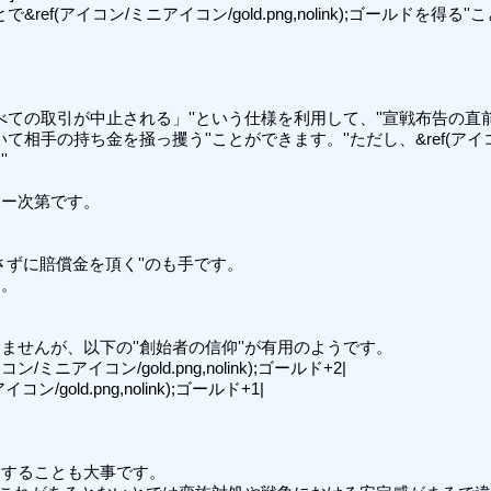
(アイコン/ミニアイコン/gold.png,nolink);ゴールドを得る''
ての取引が中止される」''という仕様を利用して、''宣戦布告の直前
持ち金を掻っ攫う''ことができます。''ただし、&ref(アイコン/ミニア


ー次第です。

ずに賠償金を頂く''のも手です。

。

んが、以下の''創始者の信仰''が有用のようです。

ニアイコン/gold.png,nolink);ゴールド+2|

gold.png,nolink);ゴールド+1|

することも大事です。
