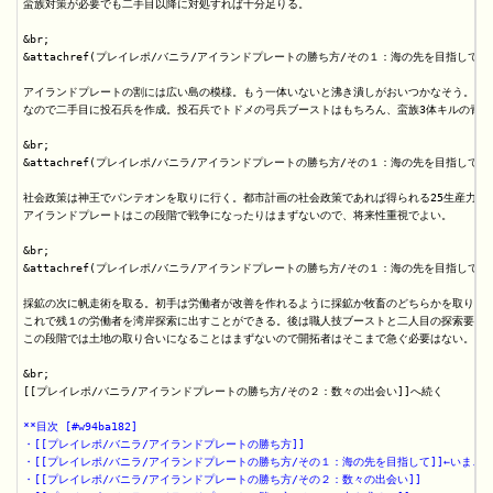
蛮族対策が必要でも二手目以降に対処すれば十分足りる。

&br;

&attachref(プレイレポ/バニラ/アイランドプレートの勝ち方/その１：海の先を目指して/6.j
アイランドプレートの割には広い島の模様。もう一体いないと沸き潰しがおいつかなそう。

なので二手目に投石兵を作成。投石兵でトドメの弓兵ブーストはもちろん、蛮族3体キルの青銅
&br;

&attachref(プレイレポ/バニラ/アイランドプレートの勝ち方/その１：海の先を目指して/7.j
社会政策は神王でパンテオンを取りに行く。都市計画の社会政策であれば得られる25生産力と
アイランドプレートはこの段階で戦争になったりはまずないので、将来性重視でよい。

&br;

&attachref(プレイレポ/バニラ/アイランドプレートの勝ち方/その１：海の先を目指して/8.j
採鉱の次に帆走術を取る。初手は労働者が改善を作れるように採鉱か牧畜のどちらかを取り、2
これで残１の労働者を湾岸探索に出すことができる。後は職人技ブーストと二人目の探索要因の
この段階では土地の取り合いになることはまずないので開拓者はそこまで急ぐ必要はない。

&br;

[[プレイレポ/バニラ/アイランドプレートの勝ち方/その２：数々の出会い]]へ続く

**目次 [#w94ba182]
・[[プレイレポ/バニラ/アイランドプレートの勝ち方]]
・[[プレイレポ/バニラ/アイランドプレートの勝ち方/その１：海の先を目指して]]←いまこ
・[[プレイレポ/バニラ/アイランドプレートの勝ち方/その２：数々の出会い]]