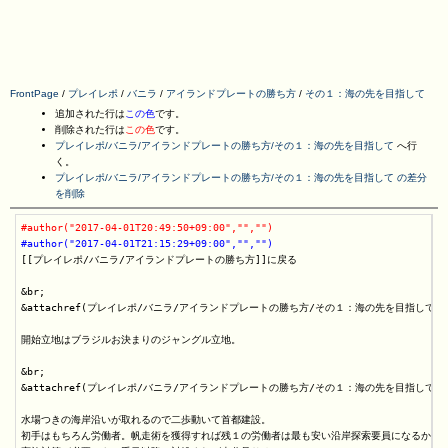
FrontPage
/
プレイレポ
/
バニラ
/
アイランドプレートの勝ち方
/
その１：海の先を目指して
追加された行は
この色
です。
削除された行は
この色
です。
プレイレポ/バニラ/アイランドプレートの勝ち方/その１：海の先を目指して
へ行
く。
プレイレポ/バニラ/アイランドプレートの勝ち方/その１：海の先を目指して の差分
を削除
#author("2017-04-01T20:49:50+09:00","","")
#author("2017-04-01T21:15:29+09:00","","")
[[プレイレポ/バニラ/アイランドプレートの勝ち方]]に戻る

&br;

&attachref(プレイレポ/バニラ/アイランドプレートの勝ち方/その１：海の先を目指して/4.j
開始立地はブラジルお決まりのジャングル立地。

&br;

&attachref(プレイレポ/バニラ/アイランドプレートの勝ち方/その１：海の先を目指して/5+.j
水場つきの海岸沿いが取れるので二歩動いて首都建設。

初手はもちろん労働者。帆走術を獲得すれば残１の労働者は最も安い沿岸探索要員になるからだ